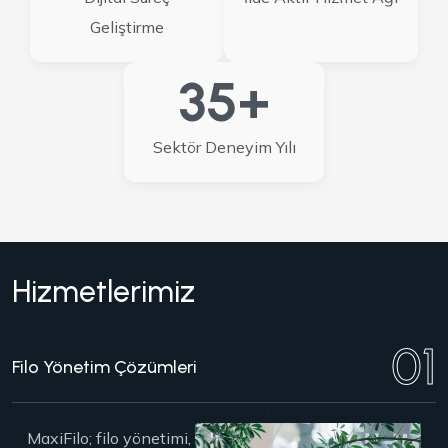
Geliştirme
35
+
Sektör Deneyim Yılı
H
i
z
m
e
t
l
e
r
i
m
i
z
01
Filo Yönetim Çözümleri
MaxiFilo; filo yönetimi,