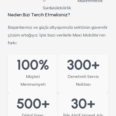
Mükemmellik
Sürdürülebilirlik
Neden Bizi Tercih Etmelisiniz?
Başarılarımız ve güçlü altyapımızla sektörün güvenilir
çözüm ortağıyız. İşte bazı verilerle Maxi Mobilite’nin
farkı:
100
%
300
+
Müşteri
Denetimli Servis
Memnuniyeti
Noktası
500
+
30
+
Dijital Süreç
İlde Aktif Hizmet Ağı