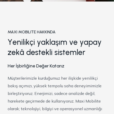
MAXI MOBILITE HAKKINDA
Y
e
n
i
l
i
k
ç
i
y
a
k
l
a
ş
ı
m
v
e
y
a
p
a
y
z
e
k
â
d
e
s
t
e
k
l
i
s
i
s
t
e
m
l
e
r
Her İşbirliğine Değer Katarız
Müşterilerimizle kurduğumuz her ilişkide yenilikçi
bakış açımızı, yüksek tempolu saha deneyimimizle
birleştiriyoruz.
Enerjimizi, sadece analizde değil,
harekete geçirmede de kullanıyoruz.
Maxi Mobilite
olarak; teknolojiyi, bilgiyi ve operasyonel uzmanlığı